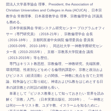
団法人大学基準協会 理事、President, the Association of
Christian Universities and Colleges in Asia (ACUCA) 、日本宗
教学会 常務理事、日本基督教学会 理事、宗教倫理学会 評議員
も務める。
日本学術振興会 学術システム研究センター プログラムオフィ
サー（専門研究員）（2018-21年）、宗教倫理学会 会長
（2016-18年）、京都民医連中央病院 倫理委員会 委員長
（2003-09年、2010-18年）、同志社大学 一神教学際研究セン
ター長（2010-2015年）、京都・宗教系大学院連合 議長
（2013-2015年）等を歴任。
専門はキリスト教思想、宗教倫理、一神教研究。先端医療、
環境問題、性差別などをめぐる倫理的課題や、宗教と政治およ
びビジネス（経済活動）との関係、一神教に焦点を当てた文明
論、戦争論などに取り組む。神道および仏教をはじめとする日
本の諸宗教との対話の経験も長い。
単著として『ビジネス教養として知っておきたい 世界を読み
解く「宗教」入門』（日本実業出版社、2018年）、『一神教と
は何か──キリスト教、ユダヤ教、イスラームを知るために』