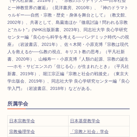
（平凡社新書、2018年）、『宗教のポリティクス──日本社会
と一神教世界の邂逅』（晃洋書房、2010年）、『神のドラマト
ゥルギー──自然・宗教・歴史・身体を舞台として』（教文館、
2002年）、共著として、島薗進ほか『徹底討論 ! 問われる宗教
と"カルト"』(NHK出版新書、2023年)、同志社大学 良心学研究
センター編『良心から科学を考える──パンデミック時代への視
座』（岩波書店、2021年）、佐々木閑・小原克博『宗教は現代
人を救えるか──仏教の視点、キリスト教の思考』（平凡社新
書、2020年）、山極寿一・小原克博『人類の起源、宗教の誕生
──ホモ・サピエンスの「信じる心」が生まれたとき』（平凡社
新書、2019年）、堀江宗正編『宗教と社会の戦後史』（東京大
学出版会、2019年）、同志社大学 良心学研究センター編『良心
学入門』（岩波書店、2018年）などがある。
所属学会
日本宗教学会
日本基督教学会
宗教倫理学会
「宗教と社会」学会