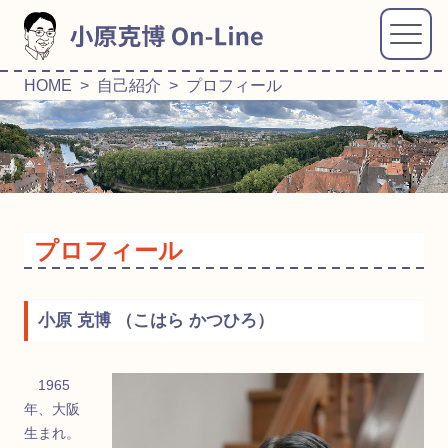
HOME
>
自己紹介
> プロフィール
プロフィール
小原 克博
（こはら かつひろ）
1965
年、大阪
生まれ。