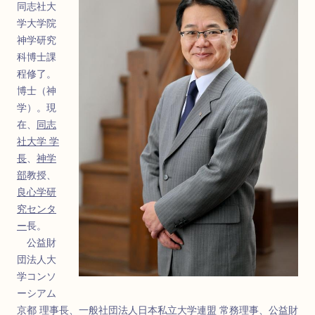
同志社大
学大学院
神学研究
科博士課
程修了。
博士（神
学）。現
在、
同志
社大学 学
長
、
神学
部
教授、
良心学研
究センタ
ー
長。
公益財
団法人大
学コンソ
ーシアム
京都 理事長、一般社団法人日本私立大学連盟 常務理事、公益財