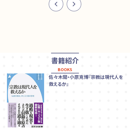
書籍紹介
BOOKS
佐々木閑・小原克博『宗教は現代人を
救えるか』