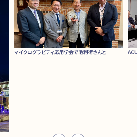
ACU
マイクログラビティ応用学会で毛利衛さんと