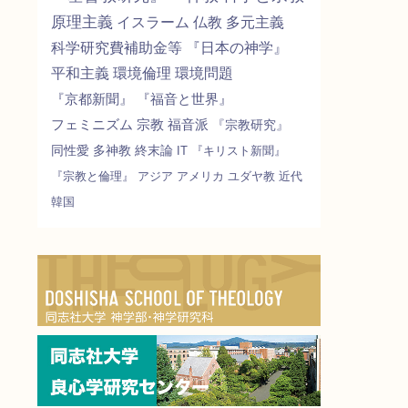
原理主義
イスラーム
仏教
多元主義
科学研究費補助金等
『日本の神学』
平和主義
環境倫理
環境問題
『京都新聞』
『福音と世界』
フェミニズム
宗教
福音派
『宗教研究』
同性愛
多神教
終末論
IT
『キリスト新聞』
『宗教と倫理』
アジア
アメリカ
ユダヤ教
近代
韓国