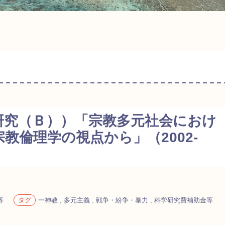
研究（Ｂ））「宗教多元社会におけ
教倫理学の視点から」（2002-
等
タグ
一神教 , 多元主義 , 戦争・紛争・暴力 , 科学研究費補助金等