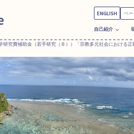
ENGLISH
自己紹介
科学研究費補助金（若手研究（Ｂ））「宗教多元社会における正