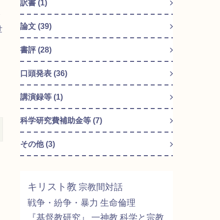
訳書 (1)
論文 (39)
世
書評 (28)
口頭発表 (36)
講演録等 (1)
科学研究費補助金等 (7)
その他 (3)
キリスト教
宗教間対話
戦争・紛争・暴力
生命倫理
『基督教研究』
一神教
科学と宗教