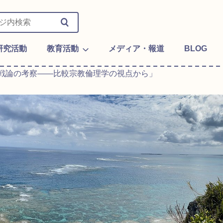
研究活動
教育活動
メディア・報道
BLOG
戦論の考察――比較宗教倫理学の視点から」