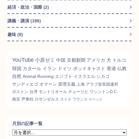
経済・政治・国際 (2)
講義・講演 (186)
趣味 (8)
YouTube
小原ゼミ
中国
京都新聞
アメリカ
犬
トルコ
韓国
カタール
イラン
ドイツ
ポッドキャスト
香港
仏教
自然
Animal
Running
エジプト
イスラエル
シカゴ
サンディエゴ
オマーン
原理主義
上海
アラブ首長国連邦
ボストン
台湾
モントリオール
チューリヒ
ワシントンD.C.
南京
尹東柱
ロサンゼルス
スイス
フランス
ケベック
月別の記事一覧