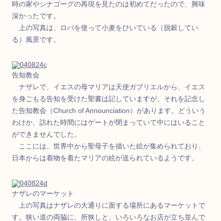
時の家やシナゴーグの再現を見たのは初めてだったので、興味
深かったです。
上の写真は、ロバを使って小麦をひいている（脱穀してい
る）風景です。
告知教会
ナザレで、イエスの母マリアは天使ガブリエルから、イエス
を身ごもる告知を受けた聖書は記していますが、それを記念し
た告知教会（Church of Announciation）があります。どういう
わけか、訪れた時間にはゲートが閉まっていて中にはいること
ができませんでした。
ここには、世界中から聖母子を描いた絵が集められており、
日本からは着物を着たマリアの絵が送られているようです。
ナザレのマーケット
上の写真はナザレの大通りに面する場所にあるマーケットで
す。狭い道の両脇に、所狭しと、いろいろなお店が立ち並んで