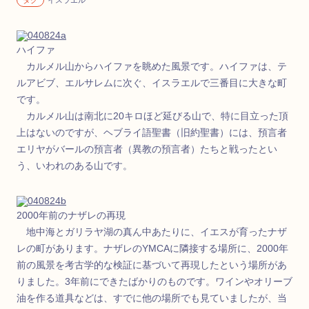
タグ
イスラエル
ハイファ
カルメル山からハイファを眺めた風景です。ハイファは、テ
ルアビブ、エルサレムに次ぐ、イスラエルで三番目に大きな町
です。
カルメル山は南北に20キロほど延びる山で、特に目立った頂
上はないのですが、ヘブライ語聖書（旧約聖書）には、預言者
エリヤがバールの預言者（異教の預言者）たちと戦ったとい
う、いわれのある山です。
2000年前のナザレの再現
地中海とガリラヤ湖の真ん中あたりに、イエスが育ったナザ
レの町があります。ナザレのYMCAに隣接する場所に、2000年
前の風景を考古学的な検証に基づいて再現したという場所があ
りました。3年前にできたばかりのものです。ワインやオリーブ
油を作る道具などは、すでに他の場所でも見ていましたが、当