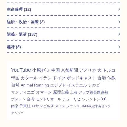
生命倫理 (12)
経済・政治・国際 (2)
講義・講演 (187)
趣味 (8)
YouTube
小原ゼミ
中国
京都新聞
アメリカ
犬
トルコ
韓国
カタール
イラン
ドイツ
ポッドキャスト
香港
仏教
自然
Animal
Running
エジプト
イスラエル
シカゴ
サンディエゴ
オマーン
原理主義
上海
アラブ首長国連邦
ボストン
台湾
モントリオール
チューリヒ
ワシントンD.C.
南京
尹東柱
ロサンゼルス
スイス
フランス
JAXA筑波宇宙センター
ケベック