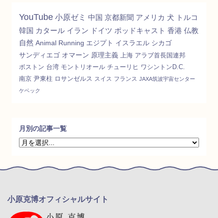
YouTube
小原ゼミ
中国
京都新聞
アメリカ
犬
トルコ
韓国
カタール
イラン
ドイツ
ポッドキャスト
香港
仏教
自然
Animal
Running
エジプト
イスラエル
シカゴ
サンディエゴ
オマーン
原理主義
上海
アラブ首長国連邦
ボストン
台湾
モントリオール
チューリヒ
ワシントンD.C.
南京
尹東柱
ロサンゼルス
スイス
フランス
JAXA筑波宇宙センター
ケベック
月別の記事一覧
小原克博オフィシャルサイト