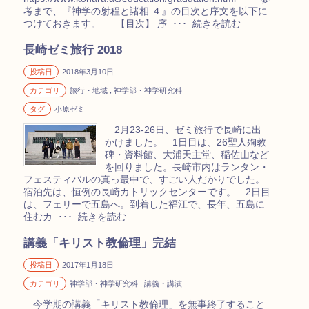
考まで、『神学の射程と諸相 ４』の目次と序文を以下に
つけておきます。 【目次】 序 ･･･
続きを読む
長崎ゼミ旅行 2018
投稿日
2018年3月10日
カテゴリ
旅行・地域 , 神学部・神学研究科
タグ
小原ゼミ
2月23-26日、ゼミ旅行で長崎に出
かけました。 1日目は、26聖人殉教
碑・資料館、大浦天主堂、稲佐山など
を回りました。長崎市内はランタン・
フェスティバルの真っ最中で、すごい人だかりでした。
宿泊先は、恒例の長崎カトリックセンターです。 2日目
は、フェリーで五島へ。到着した福江で、長年、五島に
住むカ ･･･
続きを読む
講義「キリスト教倫理」完結
投稿日
2017年1月18日
カテゴリ
神学部・神学研究科 , 講義・講演
今学期の講義「キリスト教倫理」を無事終了すること