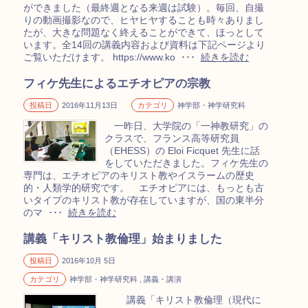
ができました（最終週となる来週は試験）。毎回、自撮
りの動画撮影なので、ヒヤヒヤすることも時々ありまし
たが、大きな問題なく終えることができて、ほっとして
います。全14回の講義内容および資料は下記ページより
ご覧いただけます。 https://www.ko ･･･
続きを読む
フィケ先生によるエチオピアの宗教
投稿日
2016年11月13日
カテゴリ
神学部・神学研究科
一昨日、大学院の「一神教研究」の
クラスで、フランス高等研究員
（EHESS）の Eloi Ficquet 先生に話
をしていただきました。フィケ先生の
専門は、エチオピアのキリスト教やイスラームの歴史
的・人類学的研究です。 エチオピアには、もっとも古
いタイプのキリスト教が存在していますが、国の東半分
のマ ･･･
続きを読む
講義「キリスト教倫理」始まりました
投稿日
2016年10月 5日
カテゴリ
神学部・神学研究科 , 講義・講演
講義「キリスト教倫理（現代に