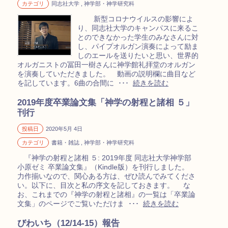
カテゴリ
同志社大学 , 神学部・神学研究科
新型コロナウイルスの影響によ
り、同志社大学のキャンパスに来るこ
とのできなかった学生のみなさんに対
し、パイプオルガン演奏によって励ま
しのエールを送りたいと思い、世界的
オルガニストの冨田一樹さんに神学館礼拝堂のオルガン
を演奏していただきました。 動画の説明欄に曲目など
を記しています。6曲の合間に ･･･
続きを読む
2019年度卒業論文集「神学の射程と諸相 ５」
刊行
投稿日
2020年5月 4日
カテゴリ
書籍・雑誌 , 神学部・神学研究科
『神学の射程と諸相 ５: 2019年度 同志社大学神学部
小原ゼミ 卒業論文集』（Kindle版）を刊行しました。
力作揃いなので、関心ある方は、ぜひ読んでみてくださ
い。以下に、目次と私の序文を記しておきます。 な
お、これまでの『神学の射程と諸相』の一覧は「卒業論
文集」のページでご覧いただけま ･･･
続きを読む
びわいち（12/14-15）報告