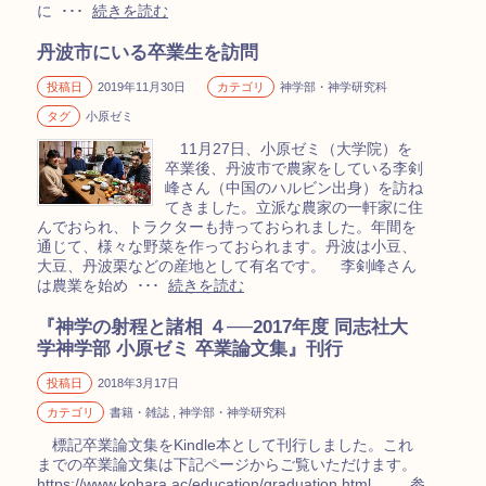
に ･･･
続きを読む
丹波市にいる卒業生を訪問
投稿日
2019年11月30日
カテゴリ
神学部・神学研究科
タグ
小原ゼミ
11月27日、小原ゼミ（大学院）を
卒業後、丹波市で農家をしている李剣
峰さん（中国のハルビン出身）を訪ね
てきました。立派な農家の一軒家に住
んでおられ、トラクターも持っておられました。年間を
通じて、様々な野菜を作っておられます。丹波は小豆、
大豆、丹波栗などの産地として有名です。 李剣峰さん
は農業を始め ･･･
続きを読む
『神学の射程と諸相 ４──2017年度 同志社大
学神学部 小原ゼミ 卒業論文集』刊行
投稿日
2018年3月17日
カテゴリ
書籍・雑誌 , 神学部・神学研究科
標記卒業論文集をKindle本として刊行しました。これ
までの卒業論文集は下記ページからご覧いただけます。
https://www.kohara.ac/education/graduation.html 参