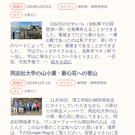
投稿日
2019年12月21日
カテゴリ
神学部・神学研究科
タグ
小原ゼミ
1泊2日のびわいち（自転車での琵
琶湖一周）を無事終えることができま
した。最後までたどり着けるか、一番
心配であったのは私ですが、若い方々
のリードによって、何とか、最後まで走ることができま
した。 守山でレンタサイクルをし、高島市マキノ町で
一泊し、守山に帰るというコースをとりました。 一日
目、天気予報で ･･･
続きを読む
同志社大学の山小屋・新心荘への登山
投稿日
2019年12月 1日
カテゴリ
神学部・神学研究科
タグ
小原ゼミ
11月30日、理工学部の林田明先生
にガイドしていただきながら、小原ゼ
ミの有志メンバーで、同志社大学の山
小屋・新心荘に登山してきました。同
志社関係者でも、ワンダーフォーゲル部以外の人は、ほ
とんど、この山小屋のことは知らないと思います。場所
は、下のGoogle Mapをご覧ください。花背よりさらに北